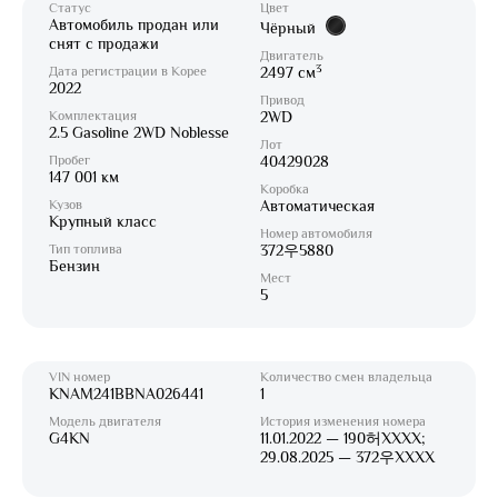
Статус
Цвет
Автомобиль продан или
Чёрный
снят с продажи
Двигатель
3
Дата регистрации в Корее
2497 см
2022
Привод
Комплектация
2WD
2.5 Gasoline 2WD Noblesse
Лот
Пробег
40429028
147 001 км
Коробка
Кузов
Автоматическая
Крупный класс
Номер автомобиля
Тип топлива
372우5880
Бензин
Мест
5
VIN номер
Количество смен владельца
KNAM241BBNA026441
1
Модель двигателя
История изменения номера
G4KN
11.01.2022 — 190허XXXX;
29.08.2025 — 372우XXXX