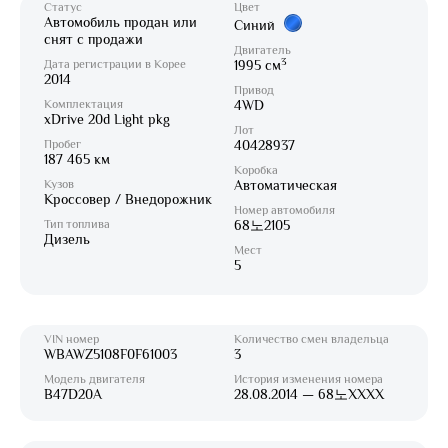
Статус
Цвет
Автомобиль продан или
Синий
снят с продажи
Двигатель
3
Дата регистрации в Корее
1995 см
2014
Привод
Комплектация
4WD
xDrive 20d Light pkg
Лот
Пробег
40428937
187 465 км
Коробка
Кузов
Автоматическая
Кроссовер / Внедорожник
Номер автомобиля
Тип топлива
68노2105
Дизель
Мест
5
VIN номер
Количество смен владельца
WBAWZ5108F0F61003
3
Модель двигателя
История изменения номера
B47D20A
28.08.2014 — 68노XXXX