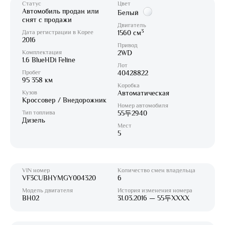
Статус
Цвет
Автомобиль продан или
Белый
снят с продажи
Двигатель
3
Дата регистрации в Корее
1560 см
2016
Привод
Комплектация
2WD
1.6 BlueHDi Feline
Лот
Пробег
40428822
95 358 км
Коробка
Кузов
Автоматическая
Кроссовер / Внедорожник
Номер автомобиля
Тип топлива
55두2940
Дизель
Мест
5
VIN номер
Количество смен владельца
VF3CUBHYMGY004320
6
Модель двигателя
История изменения номера
BH02
31.03.2016 — 55두XXXX