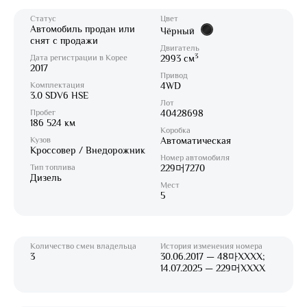
Статус
Цвет
Автомобиль продан или
Чёрный
снят с продажи
Двигатель
3
Дата регистрации в Корее
2993 см
2017
Привод
Комплектация
4WD
3.0 SDV6 HSE
Лот
Пробег
40428698
186 524 км
Коробка
Кузов
Автоматическая
Кроссовер / Внедорожник
Номер автомобиля
Тип топлива
229머7270
Дизель
Мест
5
Количество смен владельца
История изменения номера
3
30.06.2017 — 48마XXXX;
14.07.2025 — 229머XXXX