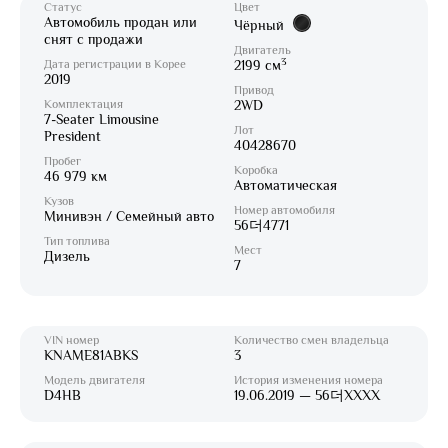
Статус
Цвет
Автомобиль продан или
Чёрный
снят с продажи
Двигатель
3
Дата регистрации в Корее
2199 см
2019
Привод
Комплектация
2WD
7-Seater Limousine
Лот
President
40428670
Пробег
Коробка
46 979 км
Автоматическая
Кузов
Номер автомобиля
Минивэн / Семейный авто
56더4771
Тип топлива
Мест
Дизель
7
VIN номер
Количество смен владельца
KNAME81ABKS
3
Модель двигателя
История изменения номера
D4HB
19.06.2019 — 56더XXXX