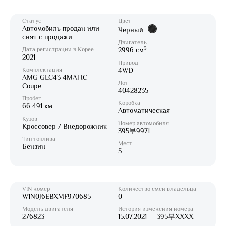
Статус
Цвет
Автомобиль продан или
Чёрный
снят с продажи
Двигатель
3
Дата регистрации в Корее
2996 см
2021
Привод
Комплектация
4WD
AMG GLC43 4MATIC
Лот
Coupe
40428235
Пробег
Коробка
66 491 км
Автоматическая
Кузов
Номер автомобиля
Кроссовер / Внедорожник
395부9971
Тип топлива
Мест
Бензин
5
VIN номер
Количество смен владельца
W1N0J6EBXMF970685
0
Модель двигателя
История изменения номера
276823
15.07.2021 — 395부XXXX