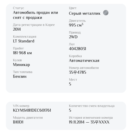
Статус
Цвет
Автомобиль продан или
Серый металлик
снят с продажи
Двигатель
3
Дата регистрации в Корее
995 см
2014
Привод
Комплектация
2WD
LT Standard
Лот
Пробег
40428031
181 968 км
Коробка
Кузов
Автоматическая
Миникар
Номер автомобиля
Тип топлива
35우4785
Бензин
Мест
5
VIN номер
Количество смен владельца
KLYMS481DEC601761
5
Модель двигателя
История изменения номера
B10D1
19.11.2014 — 35우XXXX