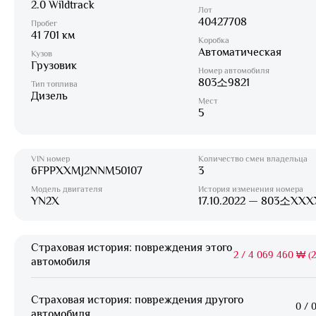
2.0 Wildtrack
Лот
40427708
Пробег
41 701 км
Коробка
Автоматическая
Кузов
Грузовик
Номер автомобиля
803소9821
Тип топлива
Дизель
Мест
5
VIN номер
Количество смен владельца
6FPPXXMJ2NNM50107
3
Модель двигателя
История изменения номера
YN2X
17.10.2022 — 803소XXX
Страховая история: повреждения этого
2
/
4 069 460 ₩ (25
автомобиля
Страховая история: повреждения другого
0
/
0
автомобиля