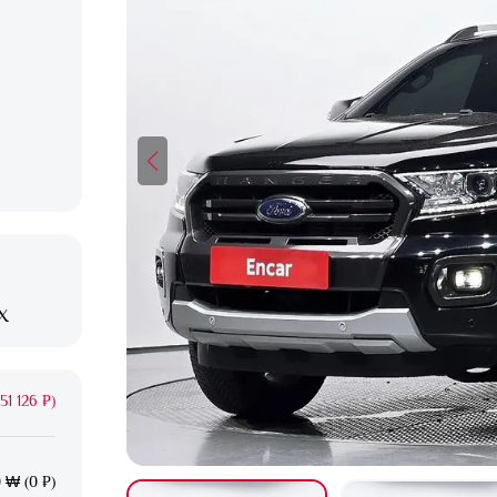
X
1 126 ₽)
 ₩ (0 ₽)