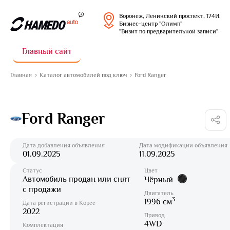
Воронеж, Ленинский проспект, 174И.
Бизнес-центр "Олимп"
"Визит по предварительной записи"
Главный сайт
Главная
Каталог автомобилей под ключ
Ford Ranger
Ford Ranger
Дата добавления объявления
Дата модификации объявления
01.09.2025
11.09.2025
Статус
Цвет
Автомобиль продан или снят
Чёрный
с продажи
Двигатель
3
1996 см
Дата регистрации в Корее
2022
Привод
4WD
Комплектация