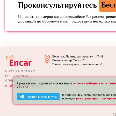
Проконсультируйтесь
Бес
Напишите примерно какие автомобили Вы рассматривает
доставкой до Воронежа и мы предоставим несколько ва
Воронеж, Ленинский проспект, 174И.
Бизнес-центр "Олимп"
"Визит по предварительной записи"
ООО "ТРАСТ ЭНКАР"
ИНН: 7801739565
ОГРН: 1257800005924
Предлагаем подписаться на наше
новое сообщество в тел
info@trust-encar.ru
канале.
В дальнейшем среди подписчиков со
Перейти в сообщество
проведем
розыгрыш приятных призо
С