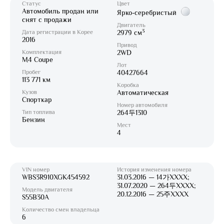
Статус
Цвет
Автомобиль продан или
Ярко-серебристый
снят с продажи
Двигатель
3
Дата регистрации в Корее
2979 см
2016
Привод
Комплектация
2WD
M4 Coupe
Лот
Пробег
40427664
113 771 км
Коробка
Кузов
Автоматическая
Спорткар
Номер автомобиля
Тип топлива
264두1310
Бензин
Мест
4
VIN номер
История изменения номера
WBS3R910XGK454592
31.03.2016 — 14가XXXX;
31.07.2020 — 264두XXXX;
Модель двигателя
20.12.2016 — 25주XXXX
S55B30A
Количество смен владельца
6