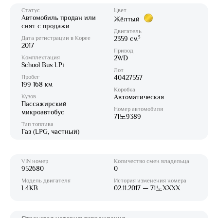
Статус
Цвет
Автомобиль продан или
Жёлтый
снят с продажи
Двигатель
3
Дата регистрации в Корее
2359 см
2017
Привод
Комплектация
2WD
School Bus LPi
Лот
Пробег
40427557
199 168 км
Коробка
Кузов
Автоматическая
Пассажирский
Номер автомобиля
микроавтобус
71노9389
Тип топлива
Газ (LPG, частный)
VIN номер
Количество смен владельца
952680
0
Модель двигателя
История изменения номера
L4KB
02.11.2017 — 71노XXXX