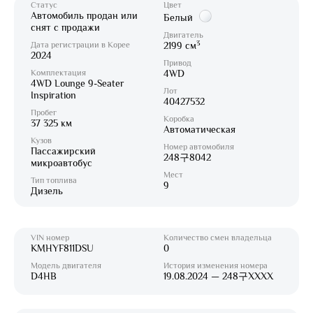
Статус
Цвет
Автомобиль продан или
Белый
снят с продажи
Двигатель
3
Дата регистрации в Корее
2199 см
2024
Привод
Комплектация
4WD
4WD Lounge 9-Seater
Лот
Inspiration
40427532
Пробег
Коробка
37 325 км
Автоматическая
Кузов
Номер автомобиля
Пассажирский
248구8042
микроавтобус
Мест
Тип топлива
9
Дизель
VIN номер
Количество смен владельца
KMHYF811DSU
0
Модель двигателя
История изменения номера
D4HB
19.08.2024 — 248구XXXX