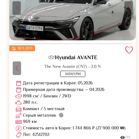
БЕЗ ДТП
Hyundai AVANTE
The New Avante (CN7) - 2.0 N
347러5794
Дата регистрации в Корее: 05.2026
Примерная дата производства: ~ 04.2026
1998 см³ / Бензин / 2WD
280 л.с.
Компакт / 5 местный
Серый металлик
969 км
Стоимость авто в Корее: 1 744 866 ₽ (27 900 000 ₩)
Лот: 42512702
275