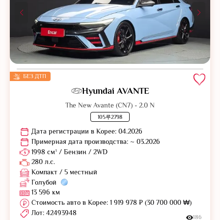
БЕЗ ДТП
Hyundai AVANTE
The New Avante (CN7) - 2.0 N
105루2798
Дата регистрации в Корее: 04.2026
Примерная дата производства: ~ 03.2026
1998 см³ / Бензин / 2WD
280 л.с.
Компакт / 5 местный
Голубой
13 596 км
Стоимость авто в Корее: 1 919 978 ₽ (30 700 000 ₩)
Лот: 42493948
186