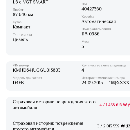
1.6 e-VGT SMART
Лот
40427360
Пробег
87 646 км
Коробка
Автоматическая
Кузов
Компакт
Номер автомобиля
11라0986
Тип топлива
Дизель
Мест
5
VIN номер
Количество смен владельца
KMHD641UGGU013603
4
Модель двигателя
История изменения номера
D4FB
24.09.2015 — 11라XXXX
Страховая история: повреждения этого
4
/
1 458 616 ₩ (
автомобиля
Страховая история: повреждения
3
/
2 013 559 ₩ (1
другого автомобиля