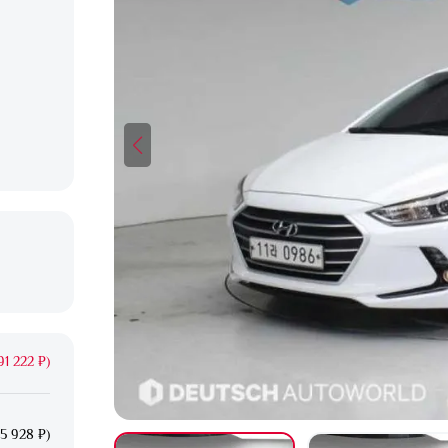
91 222 ₽)
25 928 ₽)