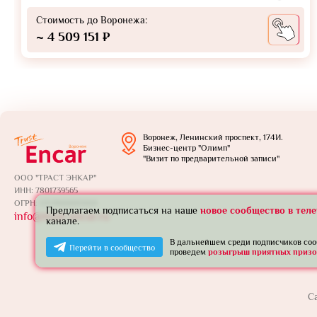
Стоимость до Воронежа:
~ 4 509 151 ₽
Воронеж, Ленинский проспект, 174И.
Бизнес-центр "Олимп"
"Визит по предварительной записи"
ООО "ТРАСТ ЭНКАР"
ИНН: 7801739565
ОГРН: 1257800005924
Предлагаем подписаться на наше
новое сообщество в тел
info@trust-encar.ru
канале.
В дальнейшем среди подписчиков со
Перейти в сообщество
проведем
розыгрыш приятных призо
С