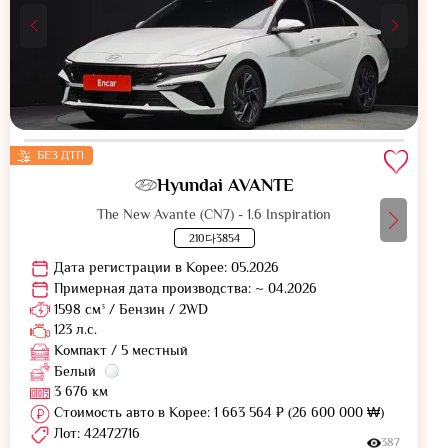
БЕЗ ДТП
Hyundai AVANTE
The New Avante (CN7) - 1.6 Inspiration
210다3854
Дата регистрации в Корее: 05.2026
Примерная дата производства: ~ 04.2026
1598 см³ / Бензин / 2WD
123 л.с.
Компакт / 5 местный
Белый
3 676 км
Стоимость авто в Корее: 1 663 564 ₽ (26 600 000 ₩)
Лот: 42472716
387