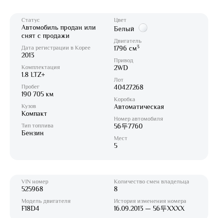
Статус
Цвет
Автомобиль продан или
Белый
снят с продажи
Двигатель
3
Дата регистрации в Корее
1796 см
2013
Привод
Комплектация
2WD
1.8 LTZ+
Лот
Пробег
40427268
190 705 км
Коробка
Кузов
Автоматическая
Компакт
Номер автомобиля
Тип топлива
56두7760
Бензин
Мест
5
VIN номер
Количество смен владельца
525968
8
Модель двигателя
История изменения номера
F18D4
16.09.2013 — 56두XXXX